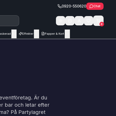
0920-550620
Chat
Växla tema
0
askerad
Effekter
Papper & Kort
 eventföretag. Är du
 bar och letar efter
mma? På Partylagret