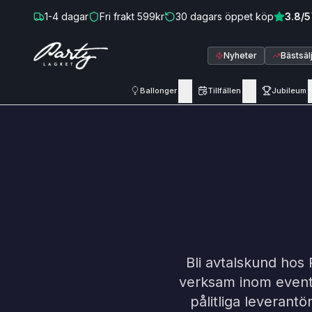
Hoppa till innehåll
1-4
dagar
Fri frakt
599
kr
30
dagars öppet köp
3.8
/5
Nyheter
Bästsäl
Ballonger
Tillfällen
Jubileum
Bli avtalskund hos 
verksam inom eventb
pålitliga leverant