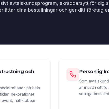
sivt avtalskundsprogram, skräddarsytt för dig som
ättar dina beställningar och ger ditt företag 
utrustning och
Personlig k
Som avtalskund
är insatt i ditt 
specialrabatter på hela
smidiga beställn
tiklar, dekorationer
a event, nattklubbar