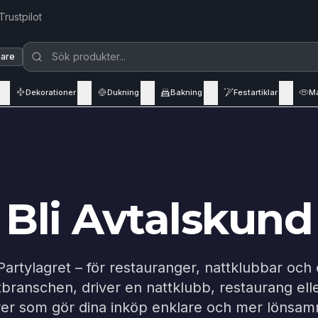
Trustpilot
jare
Dekorationer
Dukning
Bakning
Festartiklar
M
Bli Avtalskund
Partylagret – för restauranger, nattklubbar och
ranschen, driver en nattklubb, restaurang eller
örer som gör dina inköp enklare och mer lönsa