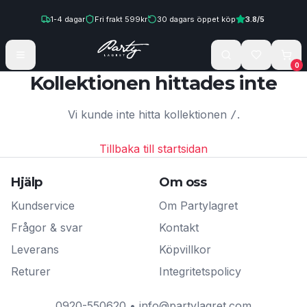
Hoppa till innehåll
1-4
dagar
Fri frakt
599
kr
30
dagars öppet köp
3.8
/5
0
Kollektionen hittades inte
Vi kunde inte hitta kollektionen
.
/
Tillbaka till startsidan
Hjälp
Om oss
Kundservice
Om Partylagret
Frågor & svar
Kontakt
Leverans
Köpvillkor
Returer
Integritetspolicy
0920-550620
•
info@partylagret.com