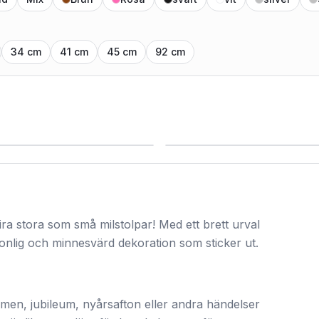
34 cm
41 cm
45 cm
92 cm
Siffror 0–9
er
3608
produkter
fira stora som små milstolpar! Med ett brett urval
onlig och minnesvärd dekoration som sticker ut.
amen, jubileum, nyårsafton eller andra händelser