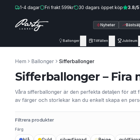
Hoppa till innehåll
1-4
dagar
Fri frakt
599
kr
30
dagars öppet köp
3.8
/5
Nyheter
Bästsäl
Ballonger
Tillfällen
Jubileum
Hem
Ballonger
Sifferballonger
Sifferballonger – Fir
Våra sifferballonger är den perfekta detaljen för att 
av färger och storlekar kan du enkelt skapa en pers
Filtrera produkter
Färg
blå
Guld
silverfärgad
Beige
guldfärg