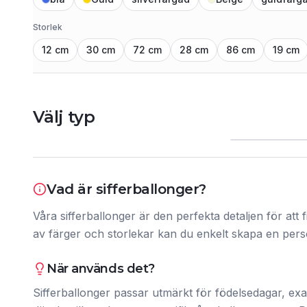
Storlek
12 cm
30 cm
72 cm
28 cm
86 cm
19 cm
Stående
Välj typ
3608
produkt
Vad är
sifferballonger
?
Våra sifferballonger är den perfekta detaljen för att 
av färger och storlekar kan du enkelt skapa en pers
När används det?
Sifferballonger passar utmärkt för födelsedagar, ex