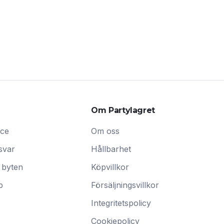
Om Partylagret
ice
Om oss
svar
Hållbarhet
 byten
Köpvillkor
p
Försäljningsvillkor
Integritetspolicy
Cookiepolicy