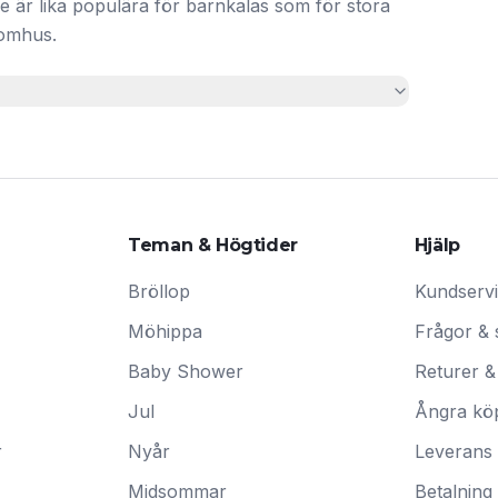
 De är lika populära för barnkalas som för stora
tomhus.
Teman & Högtider
Hjälp
Bröllop
Kundserv
Möhippa
Frågor & 
Baby Shower
Returer &
Jul
Ångra kö
r
Nyår
Leverans
Midsommar
Betalning