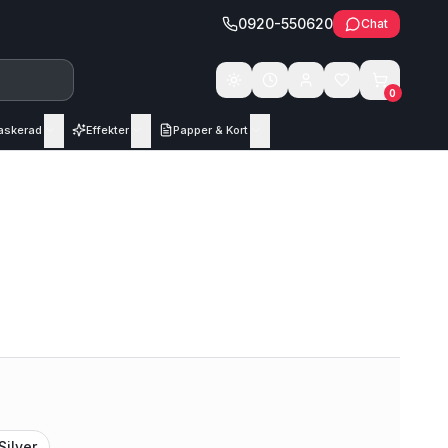
0920-550620
Chat
Växla tema
0
askerad
Effekter
Papper & Kort
Silver