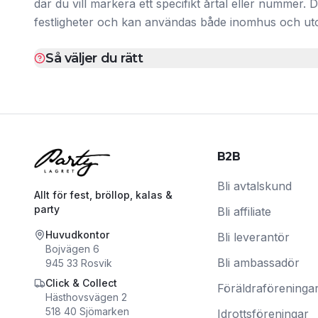
där du vill markera ett specifikt årtal eller nummer.
festligheter och kan användas både inomhus och u
Så väljer du rätt
B2B
Bli avtalskund
Allt för fest, bröllop, kalas &
party
Bli affiliate
Huvudkontor
Bli leverantör
Bojvägen 6
Bli ambassadör
945 33
Rosvik
Click & Collect
Föräldraföreninga
Hästhovsvägen 2
518 40
Sjömarken
Idrottsföreningar