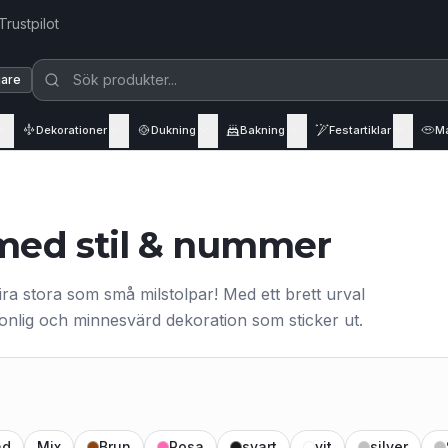
Trustpilot
jare
Dekorationer
Dukning
Bakning
Festartiklar
M
a med stil & nummer
fira stora som små milstolpar! Med ett brett urval
onlig och minnesvärd dekoration som sticker ut.
ad
Mix
Brun
Rosa
svart
vit
silver