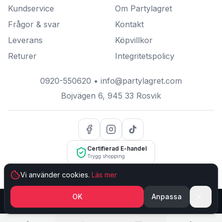
Kundservice
Om Partylagret
Frågor & svar
Kontakt
Leverans
Köpvillkor
Returer
Integritetspolicy
0920-550620
•
info@partylagret.com
Bojvägen 6
,
945 33
Rosvik
Certifierad E-handel
Trygg shopping
Vi använder cookies.
Läs mer
OK
Anpassa