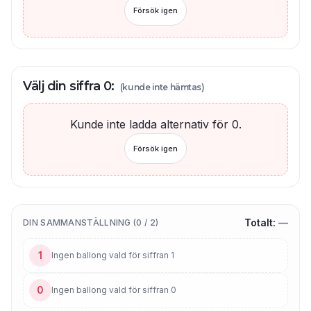
Försök igen
Välj din siffra
0
:
(kunde inte hämtas)
Kunde inte ladda alternativ för
0
.
Försök igen
Totalt:
—
DIN SAMMANSTÄLLNING (
0
/
2
)
1
Ingen ballong vald för siffran
1
0
Ingen ballong vald för siffran
0