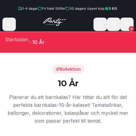
Hoppa till innehåll
1-4
dagar
Fri frakt
599
kr
30
dagars öppet köp
3.8
/5
0
Startsidan
10 År
Kollektion
10 År
Planerar du ett barnkalas? Här hittar du allt för det
perfekta barnkalas-10-år-kalaset! Tematallrikar,
ballonger, dekorationer, kalaspåsar och mycket mer
som passar perfekt till temat.