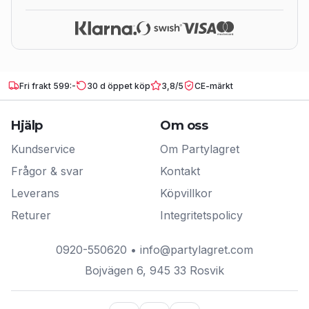
Fri frakt 599:-
30 d öppet köp
3,8/5
CE-märkt
Hjälp
Om oss
Kundservice
Om Partylagret
Frågor & svar
Kontakt
Leverans
Köpvillkor
Returer
Integritetspolicy
0920-550620
•
info@partylagret.com
Bojvägen 6
,
945 33
Rosvik