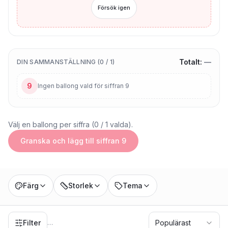
Försök igen
Totalt:
—
DIN SAMMANSTÄLLNING (
0
/
1
)
9
Ingen ballong vald för siffran
9
Välj en ballong per siffra (0 / 1 valda).
Granska och lägg till siffran 9
Färg
Storlek
Tema
Filter
Populärast
…