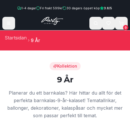
Hoppa till innehåll
1-4
dagar
Fri frakt
599
kr
30
dagars öppet köp
3.8
/5
0
Startsidan
9 År
Kollektion
9 År
Planerar du ett barnkalas? Här hittar du allt för det
perfekta barnkalas-9-år-kalaset! Tematallrikar,
ballonger, dekorationer, kalaspåsar och mycket mer
som passar perfekt till temat.