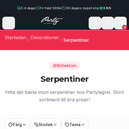
Hoppa till innehåll
1-4
dagar
Fri frakt
599
kr
30
dagars öppet köp
3.8
/5
0
Startsidan
Dekorationer
Serpentiner
Kollektion
Serpentiner
Hitta det bästa inom serpentiner hos Partylagret. Stort
sortiment till bra priser!
Färg
Storlek
Tema