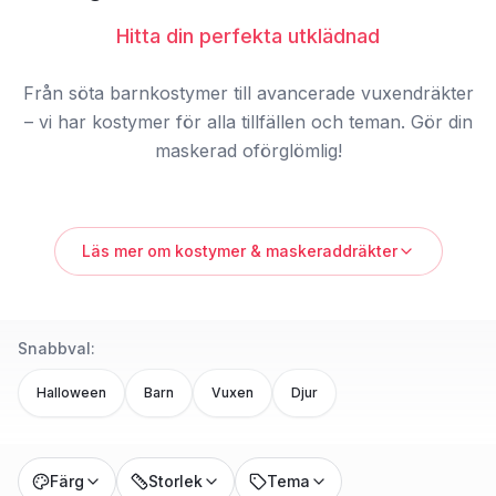
Hitta din perfekta utklädnad
Från söta barnkostymer till avancerade vuxendräkter
– vi har kostymer för alla tillfällen och teman. Gör din
maskerad oförglömlig!
Kostymer
för alla åldrar och alla tillfällen! Från klassiska
Läs mer om
kostymer & maskeraddräkter
karaktärer till årets populäraste trender.
Vårt kostymsortiment: -
Halloween
– häxor, vampyrer,
zombies, spöken -
Sagor
– prinsessor, riddare, älvor, troll -
Snabbval:
Yrken
– polis, brandman, läkare, pilot -
Djur
– lejon, katt, hund,
enhörning -
Film & TV
– superhjältar, Disney, anime -
Halloween
Barn
Vuxen
Djur
Historiska
– vikingar, romare, medeltid
Barnkostymer: - Bekväma material för lek - Justerbara
storlekar - Säkra för barn
Färg
Storlek
Tema