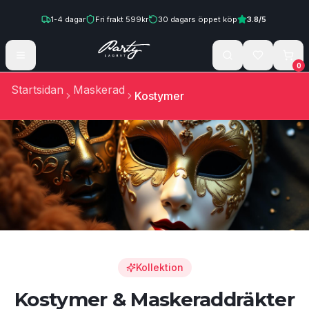
Hoppa till innehåll
1-4
dagar
Fri frakt
599
kr
30
dagars öppet köp
3.8
/5
0
Startsidan
Maskerad
Kostymer
Kollektion
Kostymer & Maskeraddräkter