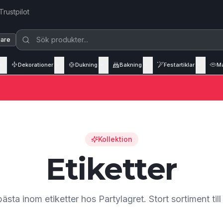
Trustpilot
jare
Dekorationer
Dukning
Bakning
Festartiklar
M
Kollektion
Etiketter
bästa inom etiketter hos Partylagret. Stort sortiment till 