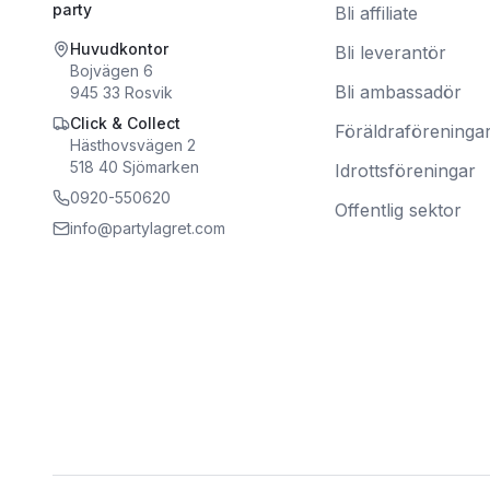
party
Bli affiliate
Huvudkontor
Bli leverantör
Bojvägen 6
Bli ambassadör
945 33
Rosvik
Click & Collect
Föräldraföreninga
Hästhovsvägen 2
518 40
Sjömarken
Idrottsföreningar
0920-550620
Offentlig sektor
info@partylagret.com