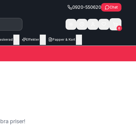
0920-550620
Chat
Växla tema
0
askerad
Effekter
Papper & Kort
bra priser!