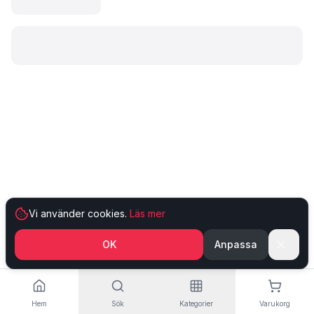
Laddar produkt…
Vi använder cookies.
Läs mer
OK
Anpassa
Hem
Sök
Kategorier
Varukorg