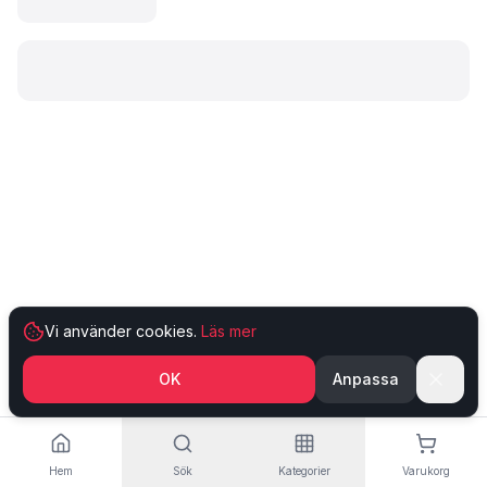
Laddar produkt…
Vi använder cookies.
Läs mer
OK
Anpassa
Hem
Sök
Kategorier
Varukorg