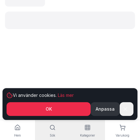
Laddar produkt…
Vi använder cookies.
Läs mer
OK
Anpassa
Hem
Sök
Kategorier
Varukorg