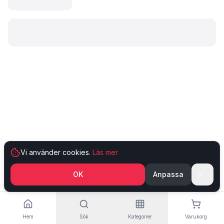
Laddar produkt…
Vi använder cookies.
Läs mer
OK
Anpassa
Hem
Sök
Kategorier
Varukorg