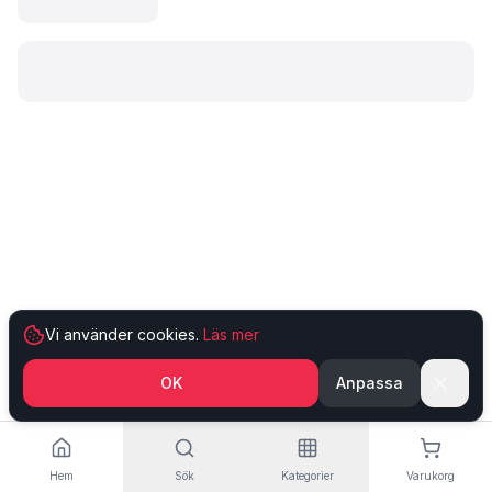
Laddar produkt…
Vi använder cookies.
Läs mer
OK
Anpassa
Hem
Sök
Kategorier
Varukorg