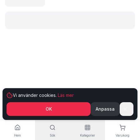
Laddar produkt…
Vi använder cookies.
Läs mer
OK
Anpassa
Hem
Sök
Kategorier
Varukorg