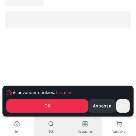
Laddar produkt…
Vi använder cookies.
Läs mer
OK
Anpassa
Hem
Sök
Kategorier
Varukorg