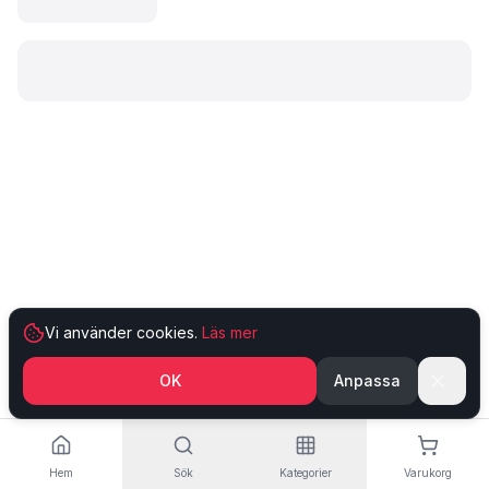
Laddar produkt…
Vi använder cookies.
Läs mer
OK
Anpassa
Hem
Sök
Kategorier
Varukorg