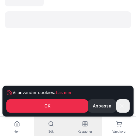
Laddar produkt…
Vi använder cookies.
Läs mer
OK
Anpassa
Hem
Sök
Kategorier
Varukorg