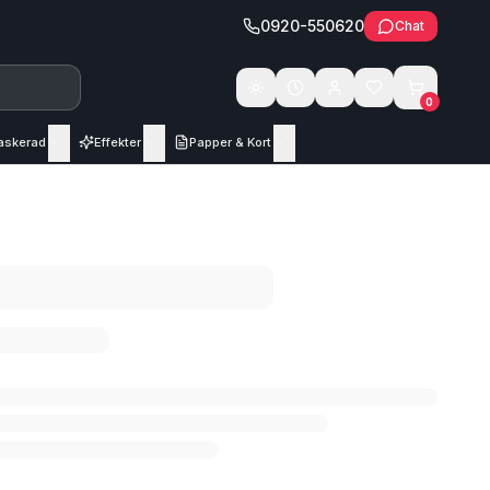
0920-550620
Chat
Växla tema
0
askerad
Effekter
Papper & Kort