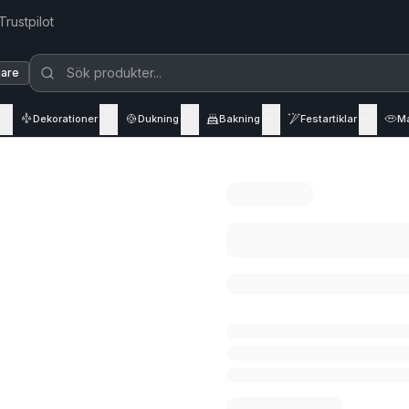
Trustpilot
jare
Dekorationer
Dukning
Bakning
Festartiklar
M