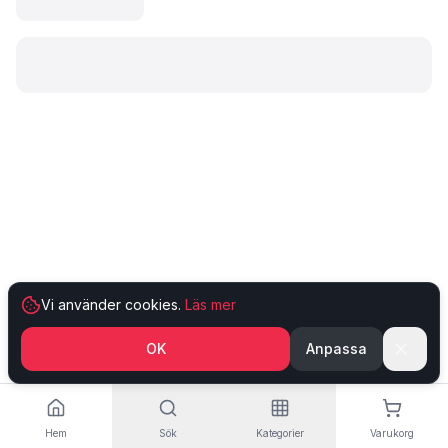
Laddar produkt…
Vi använder cookies.
Läs mer
OK
Anpassa
Hem
Sök
Kategorier
Varukorg