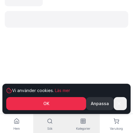
Laddar produkt…
Vi använder cookies.
Läs mer
OK
Anpassa
Hem
Sök
Kategorier
Varukorg