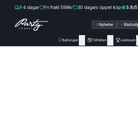
Hoppa till innehåll
1-4
dagar
Fri frakt
599
kr
30
dagars öppet köp
3.8
/5
Nyheter
Bästsäl
Ballonger
Tillfällen
Jubileum