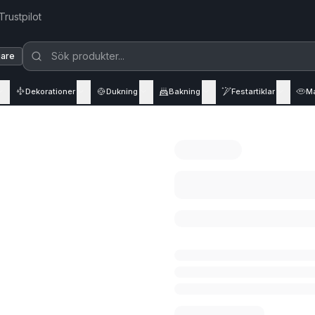
Trustpilot
jare
Dekorationer
Dukning
Bakning
Festartiklar
M