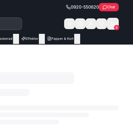
0920-550620
Chat
Växla tema
0
askerad
Effekter
Papper & Kort