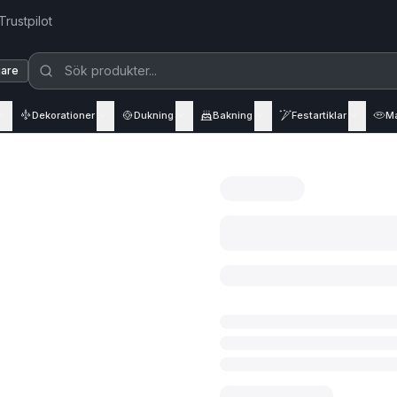
Trustpilot
jare
Dekorationer
Dukning
Bakning
Festartiklar
M