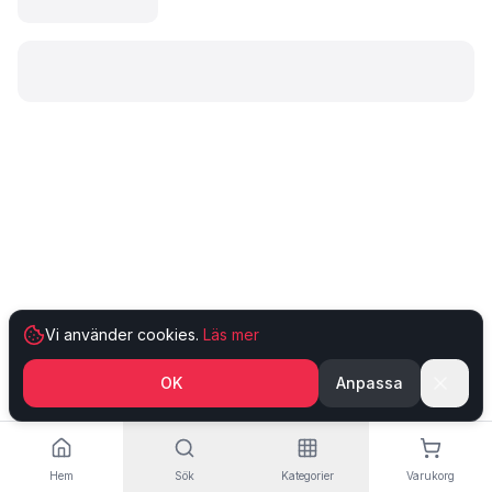
Laddar produkt…
Vi använder cookies.
Läs mer
OK
Anpassa
Hem
Sök
Kategorier
Varukorg