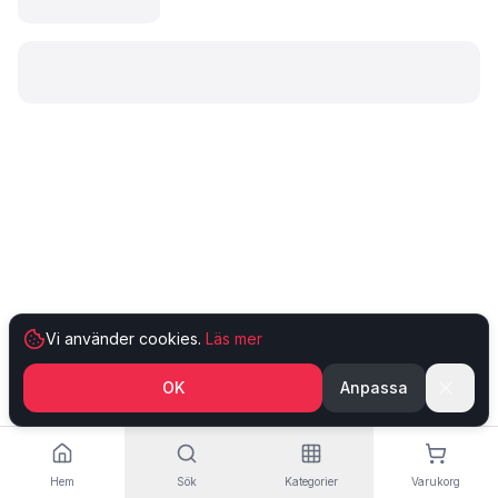
Laddar produkt…
Vi använder cookies.
Läs mer
OK
Anpassa
Hem
Sök
Kategorier
Varukorg