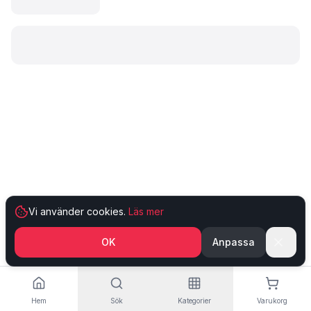
Laddar produkt…
Vi använder cookies.
Läs mer
OK
Anpassa
Hem
Sök
Kategorier
Varukorg