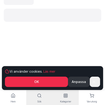
Laddar produkt…
Vi använder cookies.
Läs mer
OK
Anpassa
Hem
Sök
Kategorier
Varukorg