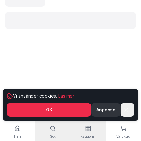
Laddar produkt…
Vi använder cookies.
Läs mer
OK
Anpassa
Hem
Sök
Kategorier
Varukorg