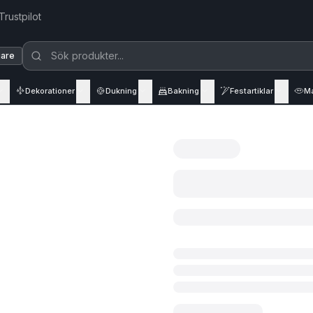
Trustpilot
jare
Dekorationer
Dukning
Bakning
Festartiklar
M