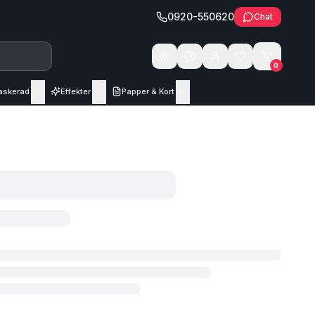
0920-550620
Chat
Växla tema
0
askerad
Effekter
Papper & Kort