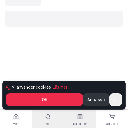
Laddar produkt…
Vi använder cookies.
Läs mer
OK
Anpassa
Hem
Sök
Kategorier
Varukorg