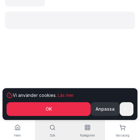
Laddar produkt…
Vi använder cookies.
Läs mer
OK
Anpassa
Hem
Sök
Kategorier
Varukorg