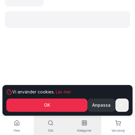
Laddar produkt…
Vi använder cookies.
Läs mer
OK
Anpassa
Hem
Sök
Kategorier
Varukorg