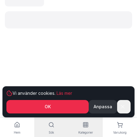
Laddar produkt…
Vi använder cookies.
Läs mer
OK
Anpassa
Hem
Sök
Kategorier
Varukorg