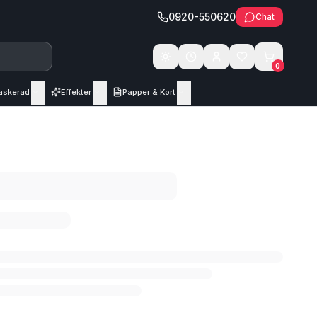
0920-550620
Chat
Växla tema
0
askerad
Effekter
Papper & Kort