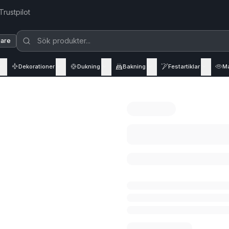
Trustpilot
jare
Dekorationer
Dukning
Bakning
Festartiklar
M