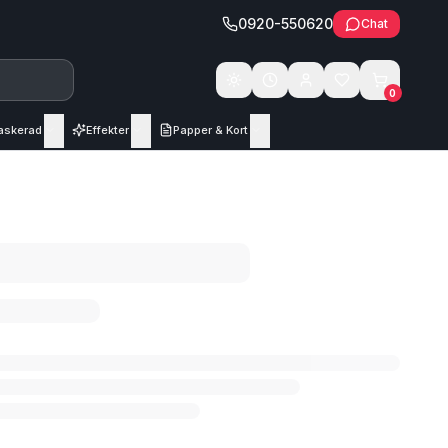
0920-550620
Chat
Växla tema
0
askerad
Effekter
Papper & Kort