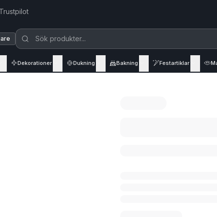
Trustpilot
jare
Dekorationer
Dukning
Bakning
Festartiklar
M