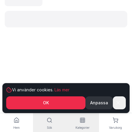
Laddar produkt…
Vi använder cookies.
Läs mer
OK
Anpassa
Hem
Sök
Kategorier
Varukorg