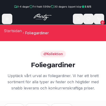
Hoppa till innehåll
1-4
dagar
Fri frakt
599
kr
30
dagars öppet köp
3.8
/5
0
Startsidan
Foliegardiner
Kollektion
Foliegardiner
Upptäck vårt urval av foliegardiner. Vi har ett brett
sortiment för alla typer av fester och högtider med
snabb leverans och konkurrenskraftiga priser.