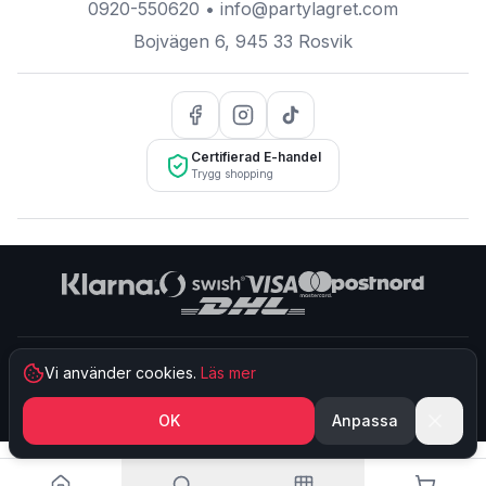
0920-550620
•
info@partylagret.com
Bojvägen 6
,
945 33
Rosvik
Certifierad E-handel
Trygg shopping
©
2026
Partylagret
. Alla rättigheter reserverade.
Vi använder cookies.
Läs mer
Partylagret
™ ägs och drivs av
Party & Event i Norr AB
| Org.nr:
559468-
2063
| Moms.nr:
SE559468206301
OK
Anpassa