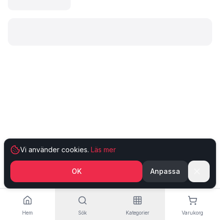
Laddar produkt…
Vi använder cookies.
Läs mer
OK
Anpassa
Hem
Sök
Kategorier
Varukorg