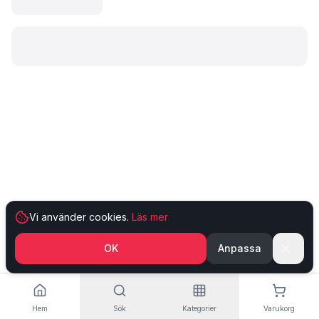
Laddar produkt…
Vi använder cookies.
Läs mer
OK
Anpassa
Hem
Sök
Kategorier
Varukorg